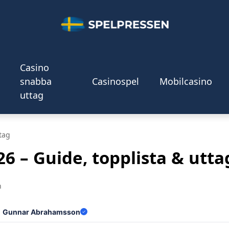
Casino
snabba
Casinospel
Mobilcasino
uttag
tag
6 – Guide, topplista & utta
n
:
Gunnar Abrahamsson