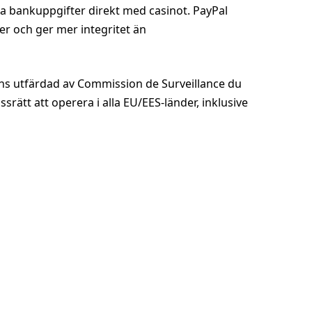
na bankuppgifter direkt med casinot. PayPal
er och ger mer integritet än
icens utfärdad av Commission de Surveillance du
srätt att operera i alla EU/EES-länder, inklusive