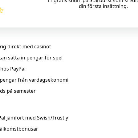
11 gratis snurr på Starburst som kred
din första insättning.
drig direkt med casinot
n sätta in pengar för spel
 hos PayPal
elpengar från vardagsekonomi
nds på semester
Pal jämfört med Swish/Trustly
 välkomstbonusar