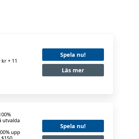
Spela nu!
 kr + 11
Läs mer
 100%
 utvalda
Spela nu!
 100% upp
R $150