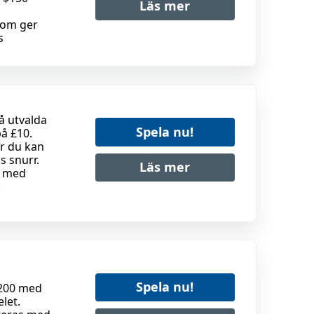
Läs mer
som ger
s
å utvalda
Spela nu!
på £10.
är du kan
s snurr.
Läs mer
r med
.
Spela nu!
£200 med
let.