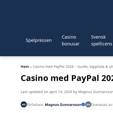
Casino
Svensk
Spelpressen
bonusar
spellicens
Hem
» Casino med PayPal 2026 – Guide, topplista & ut
Casino med PayPal 202
Last updated on april 14, 2026 by
Magnus Gunnarsso
Författare:
Magnus Gunnarsson
Granskad av
MG
GA