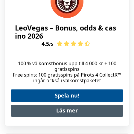
LeoVegas – Bonus, odds & cas
ino 2026
4.5
/5
100 % välkomstbonus upp till 4 000 kr + 100
gratisspins
Free spins: 100 gratisspins på Pirots 4 CollectR™
ingår också i välkomstpaketet
Spela nu!
Läs mer