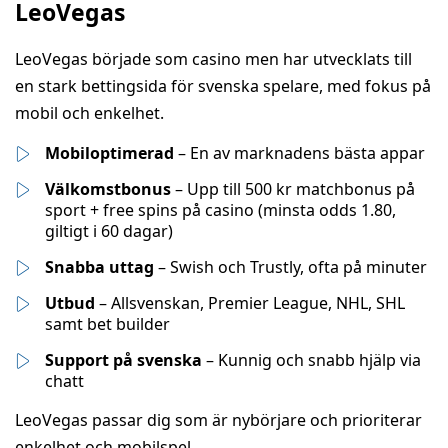
LeoVegas
LeoVegas började som casino men har utvecklats till
en stark bettingsida för svenska spelare, med fokus på
mobil och enkelhet.
Mobiloptimerad
– En av marknadens bästa appar
Välkomstbonus
– Upp till 500 kr matchbonus på
sport + free spins på casino (minsta odds 1.80,
giltigt i 60 dagar)
Snabba uttag
– Swish och Trustly, ofta på minuter
Utbud
– Allsvenskan, Premier League, NHL, SHL
samt bet builder
Support på svenska
– Kunnig och snabb hjälp via
chatt
LeoVegas passar dig som är nybörjare och prioriterar
enkelhet och mobilspel.