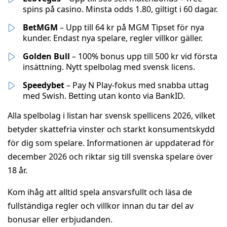
spins på casino. Minsta odds 1.80, giltigt i 60 dagar.
BetMGM
– Upp till 64 kr på MGM Tipset för nya
kunder. Endast nya spelare, regler villkor gäller.
Golden Bull
– 100% bonus upp till 500 kr vid första
insättning. Nytt spelbolag med svensk licens.
Speedybet
– Pay N Play-fokus med snabba uttag
med Swish. Betting utan konto via BankID.
Alla spelbolag i listan har svensk spellicens 2026, vilket
betyder skattefria vinster och starkt konsumentskydd
för dig som spelare. Informationen är uppdaterad för
december 2026 och riktar sig till svenska spelare över
18 år.
Kom ihåg att alltid spela ansvarsfullt och läsa de
fullständiga regler och villkor innan du tar del av
bonusar eller erbjudanden.