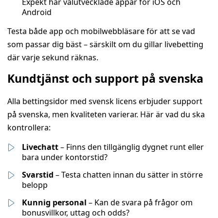
Expekt har välutvecklade appar för iOS och
Android
Testa både app och mobilwebbläsare för att se vad
som passar dig bäst – särskilt om du gillar livebetting
där varje sekund räknas.
Kundtjänst och support på svenska
Alla bettingsidor med svensk licens erbjuder support
på svenska, men kvaliteten varierar. Här är vad du ska
kontrollera:
Livechatt
– Finns den tillgänglig dygnet runt eller
bara under kontorstid?
Svarstid
– Testa chatten innan du sätter in större
belopp
Kunnig personal
– Kan de svara på frågor om
bonusvillkor, uttag och odds?