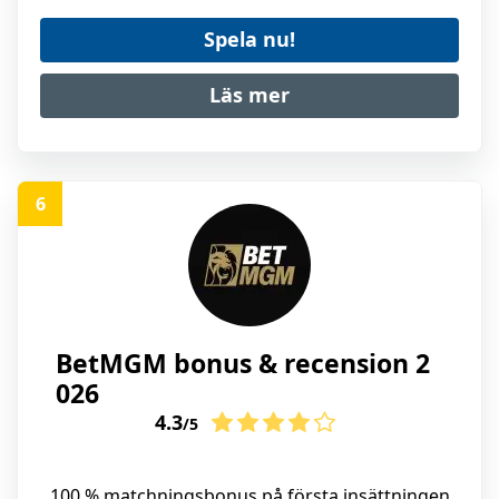
Spela nu!
Läs mer
BetMGM bonus & recension 2
026
4.3
/5
100 % matchningsbonus på första insättningen