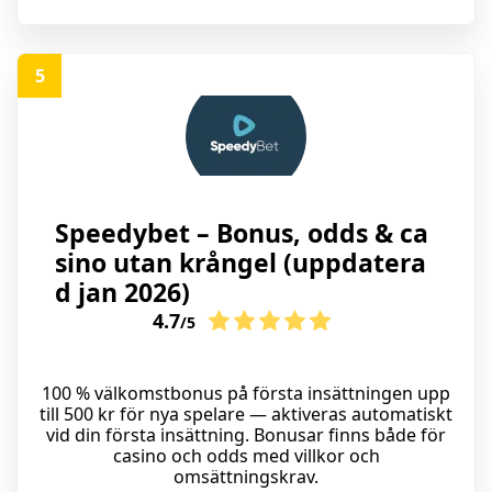
Speedybet – Bonus, odds & ca
sino utan krångel (uppdatera
d jan 2026)
4.7
/5
100 % välkomstbonus på första insättningen upp
till 500 kr för nya spelare — aktiveras automatiskt
vid din första insättning. Bonusar finns både för
casino och odds med villkor och
omsättningskrav.