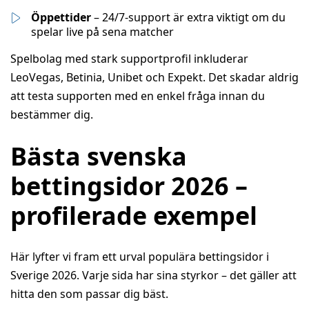
Öppettider
– 24/7-support är extra viktigt om du
spelar live på sena matcher
Spelbolag med stark supportprofil inkluderar
LeoVegas, Betinia, Unibet och Expekt. Det skadar aldrig
att testa supporten med en enkel fråga innan du
bestämmer dig.
Bästa svenska
bettingsidor 2026 –
profilerade exempel
Här lyfter vi fram ett urval populära bettingsidor i
Sverige 2026. Varje sida har sina styrkor – det gäller att
hitta den som passar dig bäst.