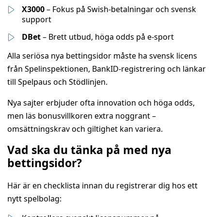
X3000
– Fokus på Swish-betalningar och svensk
support
DBet
– Brett utbud, höga odds på e-sport
Alla seriösa nya bettingsidor måste ha svensk licens
från Spelinspektionen, BankID-registrering och länkar
till Spelpaus och Stödlinjen.
Nya sajter erbjuder ofta innovation och höga odds,
men läs bonusvillkoren extra noggrant –
omsättningskrav och giltighet kan variera.
Vad ska du tänka på med nya
bettingsidor?
Här är en checklista innan du registrerar dig hos ett
nytt spelbolag: