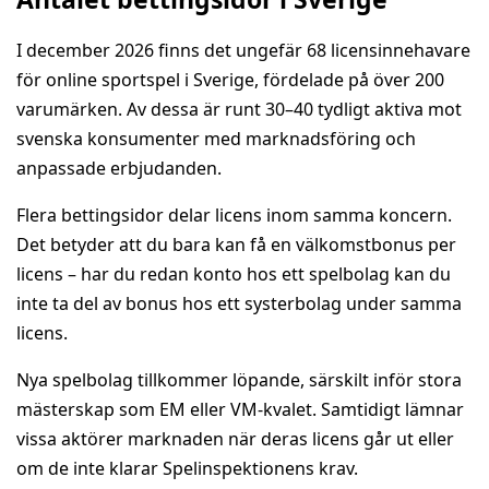
I december 2026 finns det ungefär 68 licensinnehavare
för online sportspel i Sverige, fördelade på över 200
varumärken. Av dessa är runt 30–40 tydligt aktiva mot
svenska konsumenter med marknadsföring och
anpassade erbjudanden.
Flera bettingsidor delar licens inom samma koncern.
Det betyder att du bara kan få en välkomstbonus per
licens – har du redan konto hos ett spelbolag kan du
inte ta del av bonus hos ett systerbolag under samma
licens.
Nya spelbolag tillkommer löpande, särskilt inför stora
mästerskap som EM eller VM-kvalet. Samtidigt lämnar
vissa aktörer marknaden när deras licens går ut eller
om de inte klarar Spelinspektionens krav.