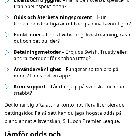
Licens och trygghet
– Har sidan svensk spellicens
från Spelinspektionen?
Odds och återbetalningsprocent
– Hur
konkurrenskraftiga är oddsen på dina favoritligor?
Funktioner
– Finns livebetting, livestreaming, cash
out och bet builder?
Betalningsmetoder
– Erbjuds Swish, Trustly eller
andra metoder för snabba uttag?
Användarvänlighet
– Fungerar sajten bra på
mobil? Finns det en app?
Kundsupport
– Får du hjälp på svenska, och hur
snabbt?
Det lönar sig ofta att ha konto hos flera licensierade
bettingsidor. På så sätt kan du jaga högsta odds på
bland annat Allsvenskan, SHL och Premier League.
Jämför odds och