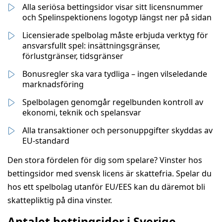
Alla seriösa bettingsidor visar sitt licensnummer
och Spelinspektionens logotyp längst ner på sidan
Licensierade spelbolag måste erbjuda verktyg för
ansvarsfullt spel: insättningsgränser,
förlustgränser, tidsgränser
Bonusregler ska vara tydliga – ingen vilseledande
marknadsföring
Spelbolagen genomgår regelbunden kontroll av
ekonomi, teknik och spelansvar
Alla transaktioner och personuppgifter skyddas av
EU-standard
Den stora fördelen för dig som spelare? Vinster hos
bettingsidor med svensk licens är skattefria. Spelar du
hos ett spelbolag utanför EU/EES kan du däremot bli
skattepliktig på dina vinster.
Antalet bettingsidor i Sverige