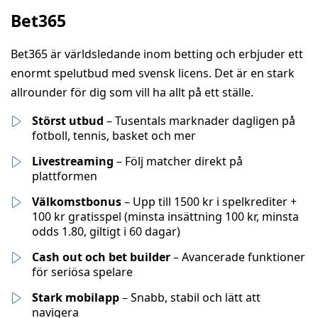
Bet365
Bet365 är världsledande inom betting och erbjuder ett
enormt spelutbud med svensk licens. Det är en stark
allrounder för dig som vill ha allt på ett ställe.
Störst utbud
– Tusentals marknader dagligen på
fotboll, tennis, basket och mer
Livestreaming
– Följ matcher direkt på
plattformen
Välkomstbonus
– Upp till 1500 kr i spelkrediter +
100 kr gratisspel (minsta insättning 100 kr, minsta
odds 1.80, giltigt i 60 dagar)
Cash out och bet builder
– Avancerade funktioner
för seriösa spelare
Stark mobilapp
– Snabb, stabil och lätt att
navigera