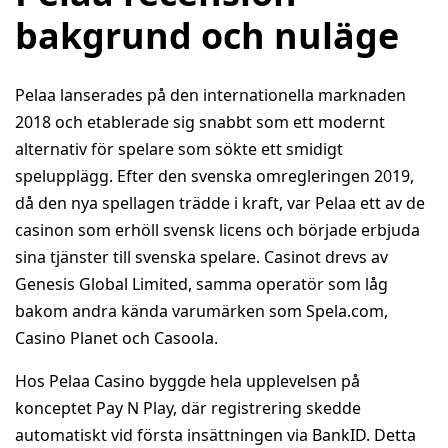
bakgrund och nuläge
Pelaa lanserades på den internationella marknaden
2018 och etablerade sig snabbt som ett modernt
alternativ för spelare som sökte ett smidigt
spelupplägg. Efter den svenska omregleringen 2019,
då den nya spellagen trädde i kraft, var Pelaa ett av de
casinon som erhöll svensk licens och började erbjuda
sina tjänster till svenska spelare. Casinot drevs av
Genesis Global Limited, samma operatör som låg
bakom andra kända varumärken som Spela.com,
Casino Planet och Casoola.
Hos Pelaa Casino byggde hela upplevelsen på
konceptet Pay N Play, där registrering skedde
automatiskt vid första insättningen via BankID. Detta