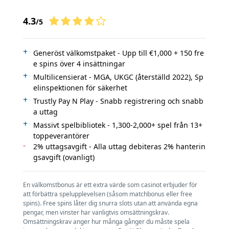
4.3
/5
Generöst välkomstpaket - Upp till €1,000 + 150 fre
e spins över 4 insättningar
Multilicensierat - MGA, UKGC (återställd 2022), Sp
elinspektionen för säkerhet
Trustly Pay N Play - Snabb registrering och snabb
a uttag
Massivt spelbibliotek - 1,300-2,000+ spel från 13+
toppeverantörer
2% uttagsavgift - Alla uttag debiteras 2% hanterin
gsavgift (ovanligt)
En välkomstbonus är ett extra värde som casinot erbjuder för
att förbättra spelupplevelsen (såsom matchbonus eller free
spins). Free spins låter dig snurra slots utan att använda egna
pengar, men vinster har vanligtvis omsättningskrav.
Omsättningskrav anger hur många gånger du måste spela