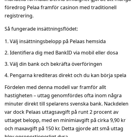
föredrog Pelaa framför casinon med traditionell
registrering.
Så fungerade insättningsflödet:
Välj insättningsbelopp på Pelaas hemsida
Identifiera dig med BankID via mobil eller dosa
Välj din bank och bekräfta överföringen
Pengarna krediteras direkt och du kan börja spela
Fördelen med denna modell var framför allt
hastigheten – uttag genomfördes ofta inom några
minuter direkt till spelarens svenska bank. Nackdelen
var dock Pelaas uttagsavgift på runt 2 procent av
uttaget belopp, med en minimiavgift på cirka 9,90 kr
och maxavgift på 150 kr. Detta gjorde att små uttag
blev oproportionerligt dyra.