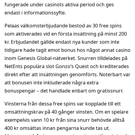
fungerade under casinots aktiva period och ges
endast i informationssyfte.
Pelaas välkomsterbjudande bestod av 30 free spins
som aktiverades vid en första insättning på minst 200
kr. Erbjudandet gällde endast nya kunder som inte
tidigare hade tagit emot bonus hos något annat casino
inom Genesis Global-nätverket. Snurren tilldelades på
NetEnts populära slot Gonzo’s Quest och krediterades
direkt efter att insättningen genomförts. Noterbart var
att bonusen inte inkluderade några extra
bonuspengar – det handlade enbart om gratissnurr.
Vinsterna från dessa free spins var kopplade till ett
omsättningskrav på 40 gånger vinsten. Om en spelare
exempelvis vann 10 kr från sina snurr behövde alltså
400 kr omsättas innan pengarna kunde tas ut.