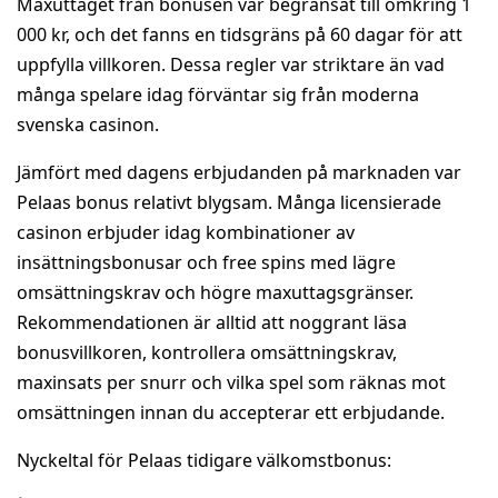
Maxuttaget från bonusen var begränsat till omkring 1
000 kr, och det fanns en tidsgräns på 60 dagar för att
uppfylla villkoren. Dessa regler var striktare än vad
många spelare idag förväntar sig från moderna
svenska casinon.
Jämfört med dagens erbjudanden på marknaden var
Pelaas bonus relativt blygsam. Många licensierade
casinon erbjuder idag kombinationer av
insättningsbonusar och free spins med lägre
omsättningskrav och högre maxuttagsgränser.
Rekommendationen är alltid att noggrant läsa
bonusvillkoren, kontrollera omsättningskrav,
maxinsats per snurr och vilka spel som räknas mot
omsättningen innan du accepterar ett erbjudande.
Nyckeltal för Pelaas tidigare välkomstbonus: