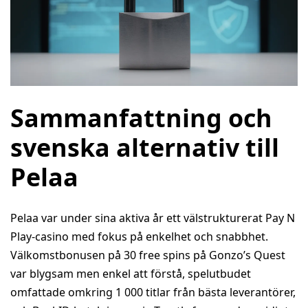
Sammanfattning och
svenska alternativ till
Pelaa
Pelaa var under sina aktiva år ett välstrukturerat Pay N
Play-casino med fokus på enkelhet och snabbhet.
Välkomstbonusen på 30 free spins på Gonzo’s Quest
var blygsam men enkel att förstå, spelutbudet
omfattade omkring 1 000 titlar från bästa leverantörer,