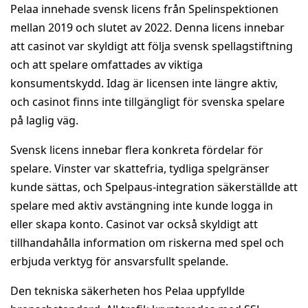
Pelaa innehade svensk licens från Spelinspektionen
mellan 2019 och slutet av 2022. Denna licens innebar
att casinot var skyldigt att följa svensk spellagstiftning
och att spelare omfattades av viktiga
konsumentskydd. Idag är licensen inte längre aktiv,
och casinot finns inte tillgängligt för svenska spelare
på laglig väg.
Svensk licens innebar flera konkreta fördelar för
spelare. Vinster var skattefria, tydliga spelgränser
kunde sättas, och Spelpaus-integration säkerställde att
spelare med aktiv avstängning inte kunde logga in
eller skapa konto. Casinot var också skyldigt att
tillhandahålla information om riskerna med spel och
erbjuda verktyg för ansvarsfullt spelande.
Den tekniska säkerheten hos Pelaa uppfyllde