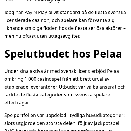
Idag har Pay N Play blivit standard på de flesta svenska
licensierade casinon, och spelare kan förvänta sig
liknande smidiga flöden hos de flesta seriösa aktörer –
men nu oftast utan uttagsavgifter.
Spelutbudet hos Pelaa
Under sina aktiva år med svensk licens erbjöd Pelaa
omkring 1 000 casinospel från ett brett urval av
etablerade leverantörer. Utbudet var välbalanserat och
täckte de flesta kategorier som svenska spelare
efterfrågar.
Spelportföljen var uppdelad i tydliga huvudkategorier:
slots utgjorde den största delen, följt av jackpotspel,