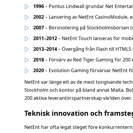
1996
– Pontus Lindwall grundar Net Entertai
2002
– Lansering av NetEnt CasinoModule, e
2007
– Börsnotering på Stockholmsbörsen (
2011–2012
– NetEnt Touch lanseras för mobi
2013–2014
– Övergång från Flash till HTML5 
2018
– Förvärv av Red Tiger Gaming för 200
2020
– Evolution Gaming förvärvar NetEnt fö
NetEnt var länge ett av de mest tongivande te
Stockholm och kontor på bland annat Malta. Bo
200 aktiva leverantörspartnerskap världen över.
Teknisk innovation och framste
NetEnt har ofta legat steget före konkurrenterna