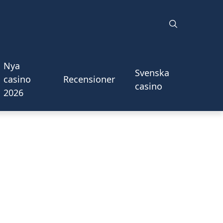
Nya
Svenska
casino
Recensioner
casino
2026