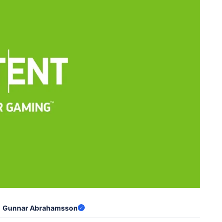
:
Gunnar Abrahamsson