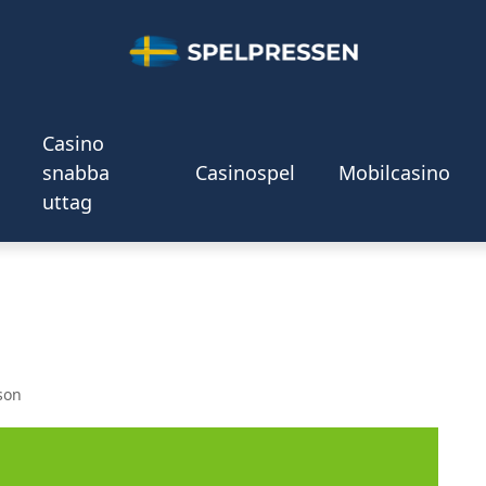
Casino
snabba
Casinospel
Mobilcasino
uttag
son