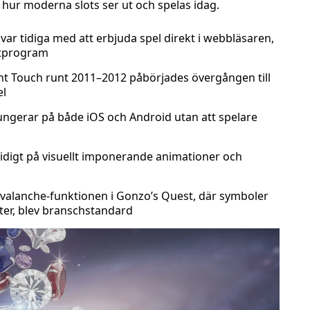
 hur moderna slots ser ut och spelas idag.
var tidiga med att erbjuda spel direkt i webbläsaren,
ntprogram
t Touch runt 2011–2012 påbörjades övergången till
el
ngerar på både iOS och Android utan att spelare
idigt på visuellt imponerande animationer och
valanche-funktionen i Gonzo’s Quest, där symboler
ster, blev branschstandard