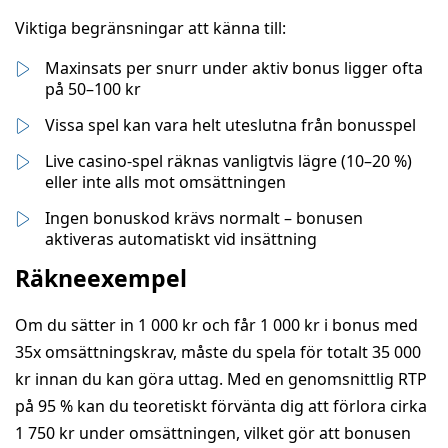
Viktiga begränsningar att känna till:
Maxinsats per snurr under aktiv bonus ligger ofta
på 50–100 kr
Vissa spel kan vara helt uteslutna från bonusspel
Live casino-spel räknas vanligtvis lägre (10–20 %)
eller inte alls mot omsättningen
Ingen bonuskod krävs normalt – bonusen
aktiveras automatiskt vid insättning
Räkneexempel
Om du sätter in 1 000 kr och får 1 000 kr i bonus med
35x omsättningskrav, måste du spela för totalt 35 000
kr innan du kan göra uttag. Med en genomsnittlig RTP
på 95 % kan du teoretiskt förvänta dig att förlora cirka
1 750 kr under omsättningen, vilket gör att bonusen