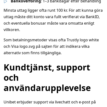
Banköverföring
: 1–3 bankdagar efter behandling
Minsta uttag ligger ofta runt 100 kr. För att kunna göra
uttag måste ditt konto vara fullt verifierat via BankID,
och eventuella bonusar måste vara omsatta enligt
villkoren.
Som betalningsmetoder visas ofta Trustly logo white
och Visa logo.svg på sajten för att indikera vilka
alternativ som finns tillgängliga.
Kundtjänst, support
och
användarupplevelse
Unibet erbjuder support via livechatt och e-post på