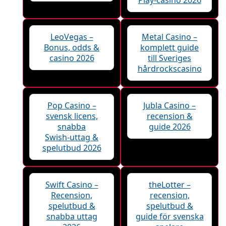
Play-casino 2026
LeoVegas –
Metal Casino –
Bonus, odds &
komplett guide
casino 2026
till Sveriges
hårdrockscasino
Pop Casino –
Jubla Casino –
svensk licens,
recension &
snabba
guide 2026
Swish‑uttag &
spelutbud 2026
Swift Casino –
theLotter –
Recension,
recension,
spelutbud &
spelutbud &
snabba uttag
guide för svenska