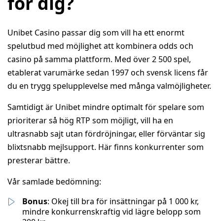
för dig?
Unibet Casino passar dig som vill ha ett enormt
spelutbud med möjlighet att kombinera odds och
casino på samma plattform. Med över 2 500 spel,
etablerat varumärke sedan 1997 och svensk licens får
du en trygg spelupplevelse med många valmöjligheter.
Samtidigt är Unibet mindre optimalt för spelare som
prioriterar så hög RTP som möjligt, vill ha en
ultrasnabb sajt utan fördröjningar, eller förväntar sig
blixtsnabb mejlsupport. Här finns konkurrenter som
presterar bättre.
Vår samlade bedömning:
Bonus
: Okej till bra för insättningar på 1 000 kr,
mindre konkurrenskraftig vid lägre belopp som