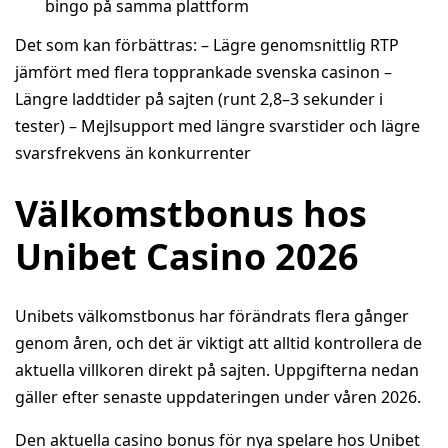
bingo på samma plattform
Det som kan förbättras: – Lägre genomsnittlig RTP
jämfört med flera topprankade svenska casinon –
Längre laddtider på sajten (runt 2,8–3 sekunder i
tester) – Mejlsupport med längre svarstider och lägre
svarsfrekvens än konkurrenter
Välkomstbonus hos
Unibet Casino 2026
Unibets välkomstbonus har förändrats flera gånger
genom åren, och det är viktigt att alltid kontrollera de
aktuella villkoren direkt på sajten. Uppgifterna nedan
gäller efter senaste uppdateringen under våren 2026.
Den aktuella casino bonus för nya spelare hos Unibet