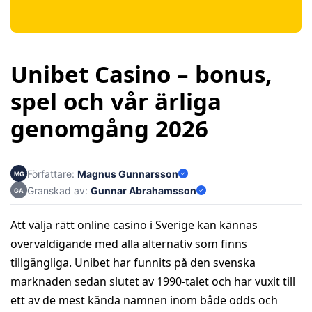
Support & betalningsalternativ:
Brett utbud av betalningsmetoder och supportkanaler för
verkliga pengar.
Unibet Casino – bonus,
spel och vår ärliga
genomgång 2026
Författare:
Magnus Gunnarsson
MG
Granskad av:
Gunnar Abrahamsson
GA
Att välja rätt online casino i Sverige kan kännas
överväldigande med alla alternativ som finns
tillgängliga. Unibet har funnits på den svenska
marknaden sedan slutet av 1990-talet och har vuxit till
ett av de mest kända namnen inom både odds och