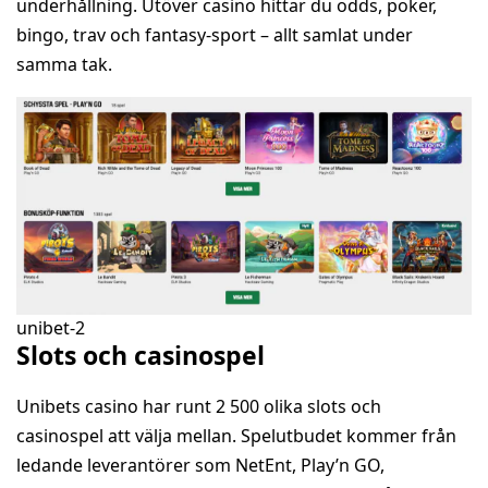
underhållning. Utöver casino hittar du odds, poker,
bingo, trav och fantasy-sport – allt samlat under
samma tak.
unibet-2
Slots och casinospel
Unibets casino har runt 2 500 olika slots och
casinospel att välja mellan. Spelutbudet kommer från
ledande leverantörer som NetEnt, Play’n GO,