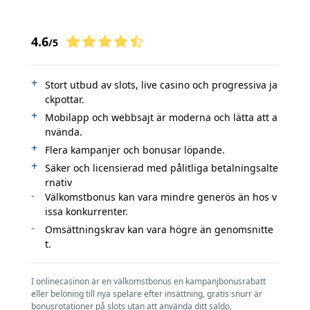
4.6
/5
Stort utbud av slots, live casino och progressiva ja
ckpottar.
Mobilapp och webbsajt är moderna och lätta att a
nvända.
Flera kampanjer och bonusar löpande.
Säker och licensierad med pålitliga betalningsalte
rnativ
Välkomstbonus kan vara mindre generös än hos v
issa konkurrenter.
Omsättningskrav kan vara högre än genomsnitte
t.
I onlinecasinon är en välkomstbonus en kampanjbonusrabatt
eller belöning till nya spelare efter insättning, gratis snurr är
bonusrotationer på slots utan att använda ditt saldo,