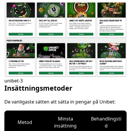
unibet-3
Insättningsmetoder
De vanligaste sätten att sätta in pengar på Unibet:
Minsta
Behandlingsti
Metod
insättning
d