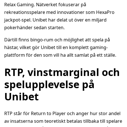
Relax Gaming. Nätverket fokuserar på
rekreationsspelare med innovationer som HexaPro
jackpot-spel. Unibet har delat ut över en miljard
pokerhänder sedan starten.
Därtill finns bingo-rum och möjlighet att spela på
hästar, vilket gör Unibet till en komplett gaming-
plattform för den som vill ha allt samlat på ett ställe.
RTP, vinstmarginal och
spelupplevelse på
Unibet
RTP står för Return to Player och anger hur stor andel
av insatserna som teoretiskt betalas tillbaka till spelare