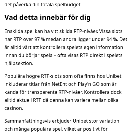
det påverka din totala spelbudget.
Vad detta innebär för dig
Enskilda spel kan ha vitt skilda RTP-nivåer. Vissa slots
har RTP över 97 % medan andra ligger under 94 %. Det
är alltid värt att kontrollera spelets egen information
innan du börjar spela – ofta visas RTP direkt i spelets
hjälpsektion.
Populära högre RTP-slots som ofta finns hos Unibet
inkluderar titlar från NetEnt och Play’n GO som är
kända för transparenta RTP-nivåer. Kontrollera dock
alltid aktuell RTP då denna kan variera mellan olika
casinon.
Sammanfattningsvis erbjuder Unibet stor variation
och många populära spel, vilket är positivt för