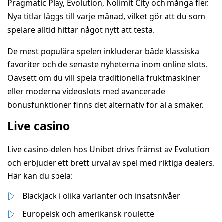
Pragmatic Play, Evolution, Nolimit City och många fler.
Nya titlar läggs till varje månad, vilket gör att du som
spelare alltid hittar något nytt att testa.
De mest populära spelen inkluderar både klassiska
favoriter och de senaste nyheterna inom online slots.
Oavsett om du vill spela traditionella fruktmaskiner
eller moderna videoslots med avancerade
bonusfunktioner finns det alternativ för alla smaker.
Live casino
Live casino-delen hos Unibet drivs främst av Evolution
och erbjuder ett brett urval av spel med riktiga dealers.
Här kan du spela:
Blackjack i olika varianter och insatsnivåer
Europeisk och amerikansk roulette