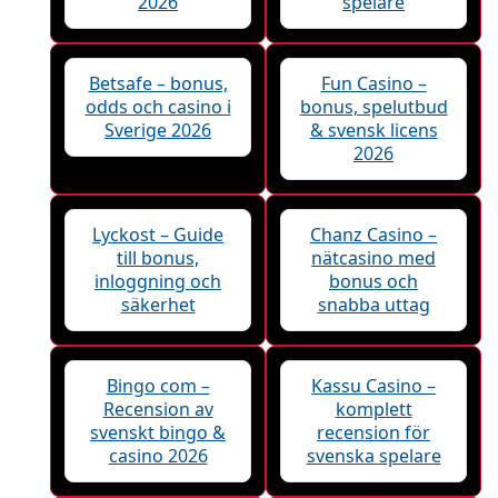
2026
spelare
Betsafe – bonus,
Fun Casino –
odds och casino i
bonus, spelutbud
Sverige 2026
& svensk licens
2026
Lyckost – Guide
Chanz Casino –
till bonus,
nätcasino med
inloggning och
bonus och
säkerhet
snabba uttag
Bingo com –
Kassu Casino –
Recension av
komplett
svenskt bingo &
recension för
casino 2026
svenska spelare