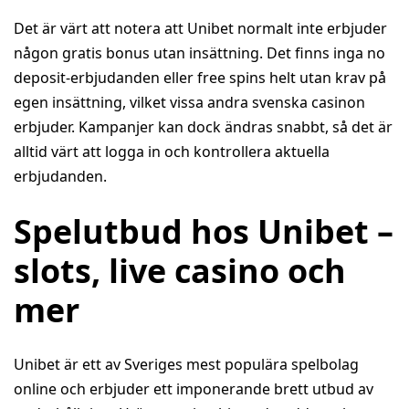
Det är värt att notera att Unibet normalt inte erbjuder
någon gratis bonus utan insättning. Det finns inga no
deposit-erbjudanden eller free spins helt utan krav på
egen insättning, vilket vissa andra svenska casinon
erbjuder. Kampanjer kan dock ändras snabbt, så det är
alltid värt att logga in och kontrollera aktuella
erbjudanden.
Spelutbud hos Unibet –
slots, live casino och
mer
Unibet är ett av Sveriges mest populära spelbolag
online och erbjuder ett imponerande brett utbud av