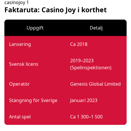
casinojoy 1
Faktaruta: Casino Joy i korthet
Uppgift
Detalj
Lansering
Ca 2018
2019–2023
Svensk licens
(Spelinspektionen)
Operatör
Genesis Global Limited
Stängning för Sverige
Januari 2023
Antal spel
Ca 1 300–1 500