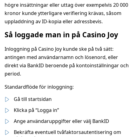
högre insättningar eller uttag över exempelvis 20 000
kronor kunde ytterligare verifiering krävas, såsom
uppladdning av ID-kopia eller adressbevis.
Så loggade man in på Casino Joy
Inloggning på Casino Joy kunde ske på två sätt:
antingen med användarnamn och lösenord, eller
direkt via BankID beroende på kontoinställningar och
period.
Standardflöde för inloggning:
Gå till startsidan
Klicka på “Logga in”
Ange användaruppgifter eller välj BankID
Bekräfta eventuell tvåfaktorsautentisering om