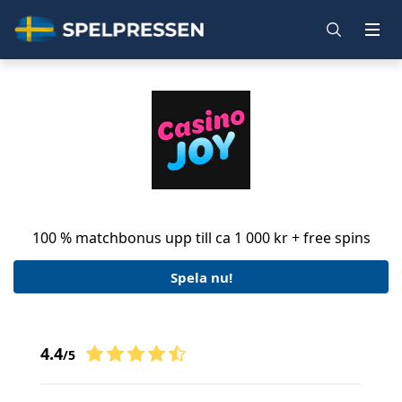
100 % matchbonus upp till ca 1 000 kr + free spins
Spela nu!
4.4
/5