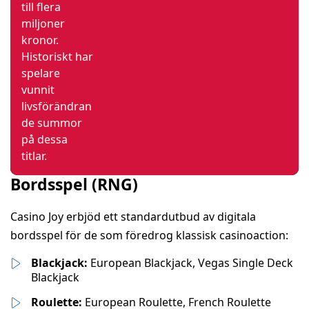
till flera
miljoner
kronor.
Historiskt har
spelare
vunnit
livsförändran
de summor
på dessa
titlar.
Bordsspel (RNG)
Casino Joy erbjöd ett standardutbud av digitala
bordsspel för de som föredrog klassisk casinoaction:
Blackjack:
European Blackjack, Vegas Single Deck
Blackjack
Roulette:
European Roulette, French Roulette