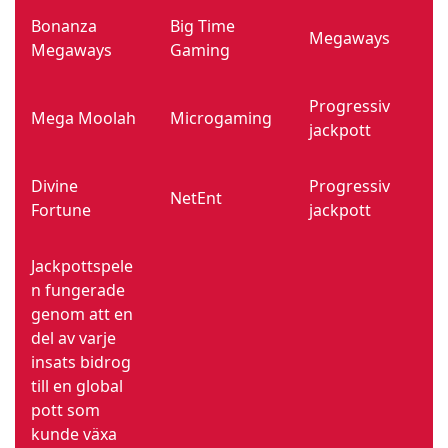
Bonanza
Big Time
Megaways
Megaways
Gaming
Progressiv
Mega Moolah
Microgaming
jackpott
Divine
Progressiv
NetEnt
Fortune
jackpott
Jackpottspele
n fungerade
genom att en
del av varje
insats bidrog
till en global
pott som
kunde växa