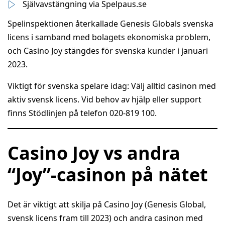
Självavstängning via Spelpaus.se
Spelinspektionen återkallade Genesis Globals svenska
licens i samband med bolagets ekonomiska problem,
och Casino Joy stängdes för svenska kunder i januari
2023.
Viktigt för svenska spelare idag: Välj alltid casinon med
aktiv svensk licens. Vid behov av hjälp eller support
finns Stödlinjen på telefon 020-819 100.
Casino Joy vs andra
“Joy”-casinon på nätet
Det är viktigt att skilja på Casino Joy (Genesis Global,
svensk licens fram till 2023) och andra casinon med