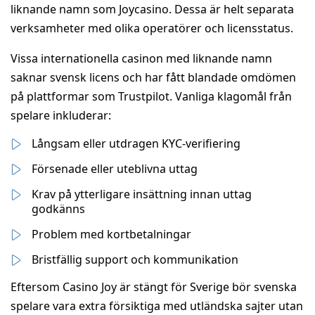
liknande namn som Joycasino. Dessa är helt separata
verksamheter med olika operatörer och licensstatus.
Vissa internationella casinon med liknande namn
saknar svensk licens och har fått blandade omdömen
på plattformar som Trustpilot. Vanliga klagomål från
spelare inkluderar:
Långsam eller utdragen KYC-verifiering
Försenade eller uteblivna uttag
Krav på ytterligare insättning innan uttag
godkänns
Problem med kortbetalningar
Bristfällig support och kommunikation
Eftersom Casino Joy är stängt för Sverige bör svenska
spelare vara extra försiktiga med utländska sajter utan