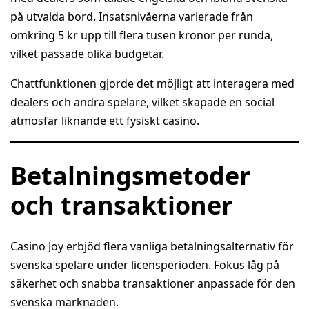
på utvalda bord. Insatsnivåerna varierade från
omkring 5 kr upp till flera tusen kronor per runda,
vilket passade olika budgetar.
Chattfunktionen gjorde det möjligt att interagera med
dealers och andra spelare, vilket skapade en social
atmosfär liknande ett fysiskt casino.
Betalningsmetoder
och transaktioner
Casino Joy erbjöd flera vanliga betalningsalternativ för
svenska spelare under licensperioden. Fokus låg på
säkerhet och snabba transaktioner anpassade för den
svenska marknaden.