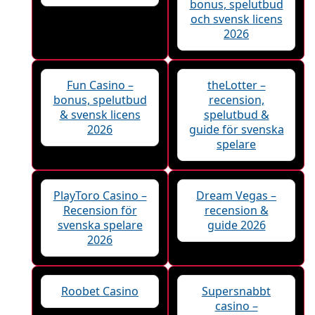
bonus, spelutbud
och svensk licens
2026
Fun Casino –
theLotter –
bonus, spelutbud
recension,
& svensk licens
spelutbud &
2026
guide för svenska
spelare
PlayToro Casino –
Dream Vegas –
Recension för
recension &
svenska spelare
guide 2026
2026
Roobet Casino
Supersnabbt
casino –