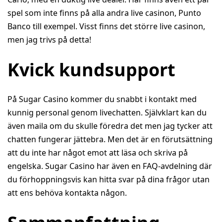
spel som inte finns på alla andra live casinon, Punto
Banco till exempel. Visst finns det större live casinon,
men jag trivs på detta!
Kvick kundsupport
På Sugar Casino kommer du snabbt i kontakt med
kunnig personal genom livechatten. Självklart kan du
även maila om du skulle föredra det men jag tycker att
chatten fungerar jättebra. Men det är en förutsättning
att du inte har något emot att läsa och skriva på
engelska. Sugar Casino har även en FAQ-avdelning där
du förhoppningsvis kan hitta svar på dina frågor utan
att ens behöva kontakta någon.