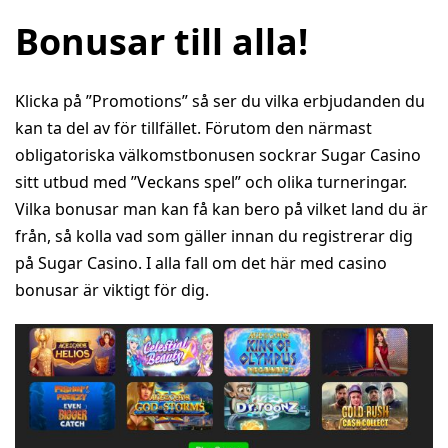
Bonusar till alla!
Klicka på ”Promotions” så ser du vilka erbjudanden du
kan ta del av för tillfället. Förutom den närmast
obligatoriska välkomstbonusen sockrar Sugar Casino
sitt utbud med ”Veckans spel” och olika turneringar.
Vilka bonusar man kan få kan bero på vilket land du är
från, så kolla vad som gäller innan du registrerar dig
på Sugar Casino. I alla fall om det här med casino
bonusar är viktigt för dig.