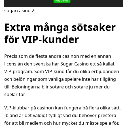
sugarcasino 2
Extra många sötsaker
för VIP-kunder
Precis som de flesta andra casinon med en annan
licens än den svenska har Sugar Casino ett så kallat
VIP-program. Som VIP-kund får du olika erbjudanden
och belöningar som vanliga spelare inte har tillgång
till. Belöningarna blir sötare och sötare ju mer du
spelar för.
VIP-klubbar på casinon kan fungera på flera olika sätt.
Ibland är det väldigt tydligt vad du behöver prestera
för att bli medlem och hur mycket du måste spela för,