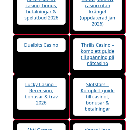
casino, bonus,
casino utan
betalningar &
krångel
spelutbud 2026
(uppdaterad jan
2026)
Duelbits Casino
Thrills Casino –
komplett guide
till spänning på
nätcasino
Lucky Casino –
Slotstars –
Recension,
Komplett guide
bonusar & trav
till casinot,
2026
bonusar &
betalningar
Ahti Games –
Vegas Hero