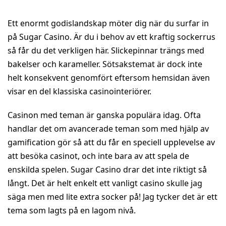
Ett enormt godislandskap möter dig när du surfar in
på Sugar Casino. Är du i behov av ett kraftig sockerrus
så får du det verkligen här. Slickepinnar trängs med
bakelser och karameller. Sötsakstemat är dock inte
helt konsekvent genomfört eftersom hemsidan även
visar en del klassiska casinointeriörer.
Casinon med teman är ganska populära idag. Ofta
handlar det om avancerade teman som med hjälp av
gamification gör så att du får en speciell upplevelse av
att besöka casinot, och inte bara av att spela de
enskilda spelen. Sugar Casino drar det inte riktigt så
långt. Det är helt enkelt ett vanligt casino skulle jag
säga men med lite extra socker på! Jag tycker det är ett
tema som lagts på en lagom nivå.