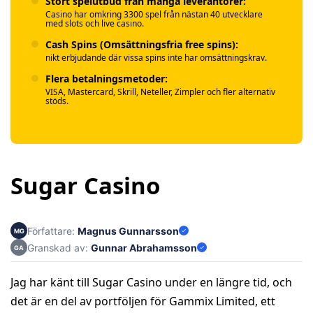
Stort spelutbud från många leverantörer:
Casino har omkring 3300 spel från nästan 40 utvecklare
med slots och live casino.
Cash Spins (Omsättningsfria free spins):
nikt erbjudande där vissa spins inte har omsättningskrav.
Flera betalningsmetoder:
VISA, Mastercard, Skrill, Neteller, Zimpler och fler alternativ
stöds.
Sugar Casino
Författare:
Magnus Gunnarsson
MG
Granskad av:
Gunnar Abrahamsson
GA
Jag har känt till Sugar Casino under en längre tid, och
det är en del av portföljen för Gammix Limited, ett