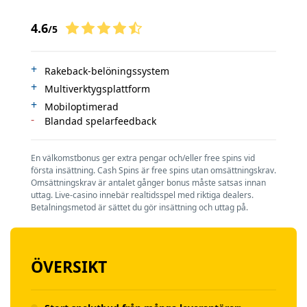
4.6
/5
Rakeback-belöningssystem
Multiverktygsplattform
Mobiloptimerad
Blandad spelarfeedback
En välkomstbonus ger extra pengar och/eller free spins vid
första insättning. Cash Spins är free spins utan omsättningskrav.
Omsättningskrav är antalet gånger bonus måste satsas innan
uttag. Live-casino innebär realtidsspel med riktiga dealers.
Betalningsmetod är sättet du gör insättning och uttag på.
ÖVERSIKT