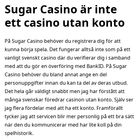
Sugar Casino är inte
ett casino utan konto
På Sugar Casino behöver du registrera dig för att
kunna börja spela. Det fungerar alltså inte som på ett
vanligt svenskt casino där du verifierar dig i samband
med att du gör en överföring med BankID. På Sugar
Casino behöver du bland annat ange en del
personuppgifter innan du kan ta del av deras utbud.
Det hela går väldigt snabbt men jag har förstått att
många svenskar föredrar casinon utan konto. Själv ser
jag flera fördelar med att ha ett konto. Framförallt
tycker jag att servicen blir mer personlig på ett bra sätt
när den du kommunicerar med har lite koll på din
spelhistorik.