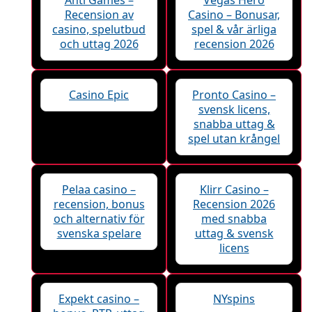
Recension av
Casino – Bonusar,
casino, spelutbud
spel & vår ärliga
och uttag 2026
recension 2026
Casino Epic
Pronto Casino –
svensk licens,
snabba uttag &
spel utan krångel
Pelaa casino –
Klirr Casino –
recension, bonus
Recension 2026
och alternativ för
med snabba
svenska spelare
uttag & svensk
licens
Expekt casino –
NYspins