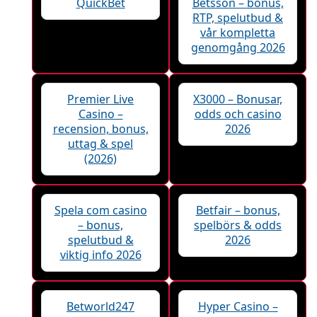
QuickBet
Betsson – bonus,
RTP, spelutbud &
vår kompletta
genomgång 2026
Premier Live
X3000 – Bonusar,
Casino –
odds och casino
recension, bonus,
2026
uttag & spel
(2026)
Spela com casino
Betfair – bonus,
– bonus,
spelbörs & odds
spelutbud &
2026
viktig info 2026
Betworld247
Hyper Casino –