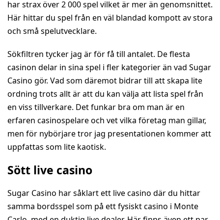
har strax över 2 000 spel vilket är mer än genomsnittet.
Här hittar du spel från en väl blandad kompott av stora
och små spelutvecklare.
Sökfiltren tycker jag är för få till antalet. De flesta
casinon delar in sina spel i fler kategorier än vad Sugar
Casino gör. Vad som däremot bidrar till att skapa lite
ordning trots allt är att du kan välja att lista spel från
en viss tillverkare. Det funkar bra om man är en
erfaren casinospelare och vet vilka företag man gillar,
men för nybörjare tror jag presentationen kommer att
uppfattas som lite kaotisk.
Sött live casino
Sugar Casino har såklart ett live casino där du hittar
samma bordsspel som på ett fysiskt casino i Monte
Carlo, med en duktig live dealer. Här finns även ett par