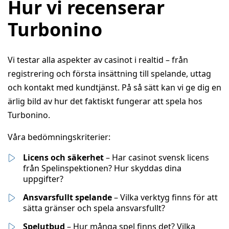
Hur vi recenserar
Turbonino
Vi testar alla aspekter av casinot i realtid – från
registrering och första insättning till spelande, uttag
och kontakt med kundtjänst. På så sätt kan vi ge dig en
ärlig bild av hur det faktiskt fungerar att spela hos
Turbonino.
Våra bedömningskriterier:
Licens och säkerhet
– Har casinot svensk licens
från Spelinspektionen? Hur skyddas dina
uppgifter?
Ansvarsfullt spelande
– Vilka verktyg finns för att
sätta gränser och spela ansvarsfullt?
Spelutbud
– Hur många spel finns det? Vilka