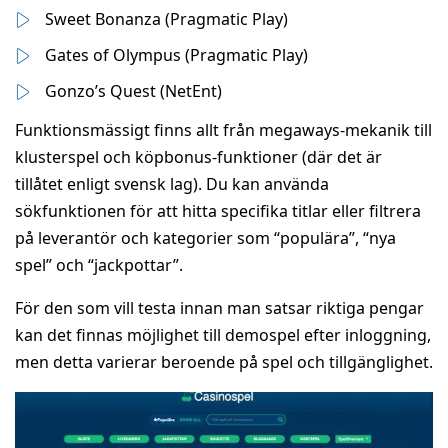
Sweet Bonanza (Pragmatic Play)
Gates of Olympus (Pragmatic Play)
Gonzo’s Quest (NetEnt)
Funktionsmässigt finns allt från megaways-mekanik till
klusterspel och köpbonus-funktioner (där det är
tillåtet enligt svensk lag). Du kan använda
sökfunktionen för att hitta specifika titlar eller filtrera
på leverantör och kategorier som “populära”, “nya
spel” och “jackpottar”.
För den som vill testa innan man satsar riktiga pengar
kan det finnas möjlighet till demospel efter inloggning,
men detta varierar beroende på spel och tillgänglighet.