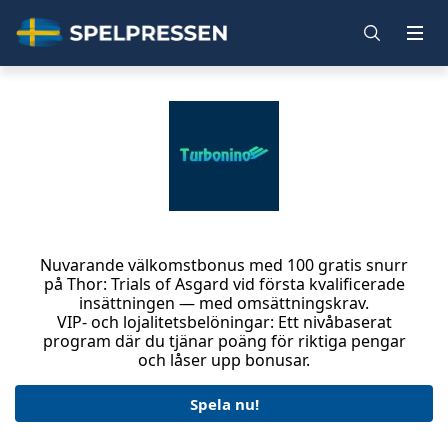
Nuvarande välkomstbonus med 100 gratis snurr
på Thor: Trials of Asgard vid första kvalificerade
insättningen — med omsättningskrav.
VIP- och lojalitetsbelöningar: Ett nivåbaserat
program där du tjänar poäng för riktiga pengar
och låser upp bonusar.
Spela nu!