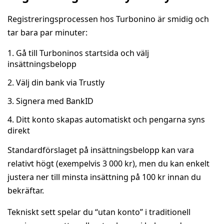
Registreringsprocessen hos Turbonino är smidig och
tar bara par minuter:
Gå till Turboninos startsida och välj
insättningsbelopp
Välj din bank via Trustly
Signera med BankID
Ditt konto skapas automatiskt och pengarna syns
direkt
Standardförslaget på insättningsbelopp kan vara
relativt högt (exempelvis 3 000 kr), men du kan enkelt
justera ner till minsta insättning på 100 kr innan du
bekräftar.
Tekniskt sett spelar du “utan konto” i traditionell