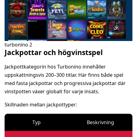
turbonino 2
Jackpottar och högvinstspel
Jackpottkategorin hos Turbonino innehåller
uppskattningsvis 200–300 titlar. Här finns både spel
med fasta jackpottar och progressiva jackpottar där
vinstpotten växer globalt för varje insats.
Skillnaden mellan jackpottyper:
Typ
Beskrivning