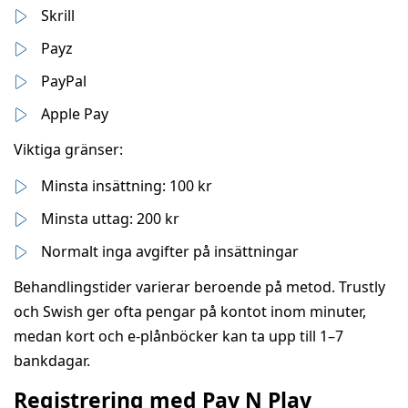
Skrill
Payz
PayPal
Apple Pay
Viktiga gränser:
Minsta insättning: 100 kr
Minsta uttag: 200 kr
Normalt inga avgifter på insättningar
Behandlingstider varierar beroende på metod. Trustly
och Swish ger ofta pengar på kontot inom minuter,
medan kort och e-plånböcker kan ta upp till 1–7
bankdagar.
Registrering med Pay N Play