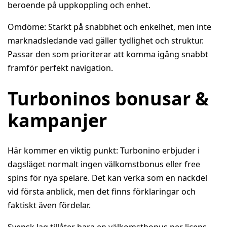
beroende på uppkoppling och enhet.
Omdöme: Starkt på snabbhet och enkelhet, men inte
marknadsledande vad gäller tydlighet och struktur.
Passar den som prioriterar att komma igång snabbt
framför perfekt navigation.
Turboninos bonusar &
kampanjer
Här kommer en viktig punkt: Turbonino erbjuder i
dagsläget normalt ingen välkomstbonus eller free
spins för nya spelare. Det kan verka som en nackdel
vid första anblick, men det finns förklaringar och
faktiskt även fördelar.