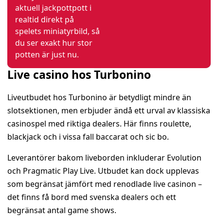
aktuell jackpottpott i
realtid direkt på
spelets miniatyrbild, så
du ser exakt hur stor
potten är just nu.
Live casino hos Turbonino
Liveutbudet hos Turbonino är betydligt mindre än
slotsektionen, men erbjuder ändå ett urval av klassiska
casinospel med riktiga dealers. Här finns roulette,
blackjack och i vissa fall baccarat och sic bo.
Leverantörer bakom liveborden inkluderar Evolution
och Pragmatic Play Live. Utbudet kan dock upplevas
som begränsat jämfört med renodlade live casinon –
det finns få bord med svenska dealers och ett
begränsat antal game shows.