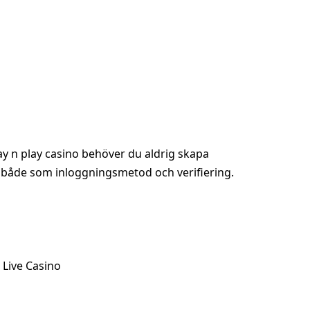
ay n play casino behöver du aldrig skapa
ar både som inloggningsmetod och verifiering.
 Live Casino