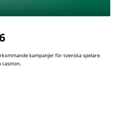
6
återkommande kampanjer för svenska spelare.
a casinon.