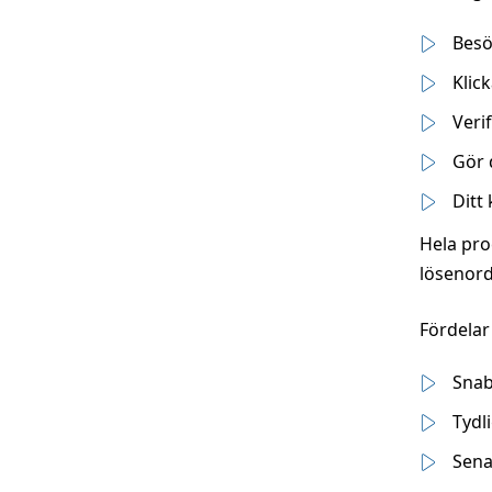
Besö
Klic
Veri
Gör 
Ditt
Hela pro
lösenord
Fördelar
Snab
Tydl
Sena