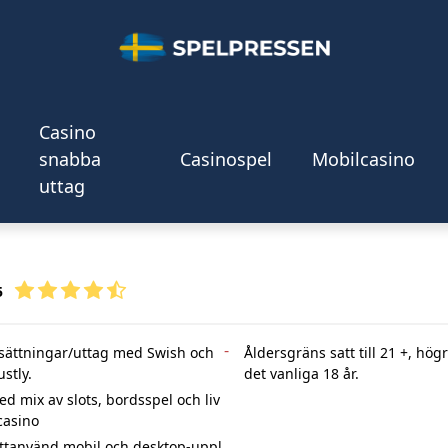
Casino
snabba
Casinospel
Mobilcasino
uttag
5
sättningar/uttag med Swish och
Åldersgräns satt till 21 +, hög
ustly.
det vanliga 18 år.
ed mix av slots, bordsspel och liv
casino
ttanvänd mobil och desktop-uppl