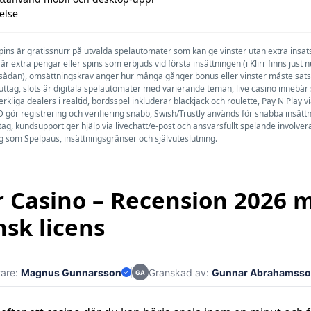
else
pins är gratissnurr på utvalda spelautomater som kan ge vinster utan extra insat
är extra pengar eller spins som erbjuds vid första insättningen (i Klirr finns just n
sådan), omsättningskrav anger hur många gånger bonus eller vinster måste sat
uttag, slots är digitala spelautomater med varierande teman, live casino innebär 
rkliga dealers i realtid, bordsspel inkluderar blackjack och roulette, Pay N Play v
 gör registrering och verifiering snabb, Swish/Trustly används för snabba insätt
tag, kundsupport ger hjälp via livechatt/e-post och ansvarsfullt spelande involver
g som Spelpaus, insättningsgränser och självuteslutning.
rr Casino – Recension 2026
nsk licens
tare:
Magnus Gunnarsson
Granskad av:
Gunnar Abrahamss
GA