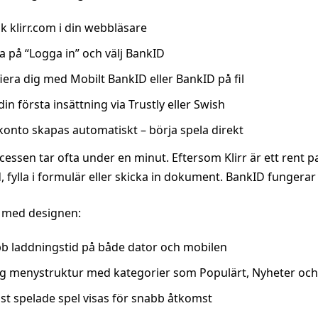
k klirr.com i din webbläsare
ka på “Logga in” och välj BankID
fiera dig med Mobilt BankID eller BankID på fil
din första insättning via Trustly eller Swish
 konto skapas automatiskt – börja spela direkt
cessen tar ofta under en minut. Eftersom Klirr är ett rent p
, fylla i formulär eller skicka in dokument. BankID funger
 med designen:
b laddningstid på både dator och mobilen
ig menystruktur med kategorier som Populärt, Nyheter och
st spelade spel visas för snabb åtkomst