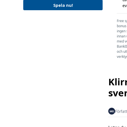
Spela nu!
ev
Free s
bonus 
ingen 
innan 
med ve
BankID
och ut
verkty
Kli
sve
Förfat
MG