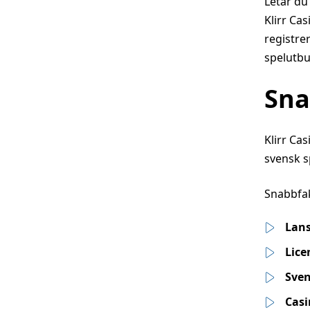
Letar du
Klirr Ca
registre
spelutbu
Sna
Klirr Ca
svensk s
Snabbfak
Lans
Lice
Sven
Casi