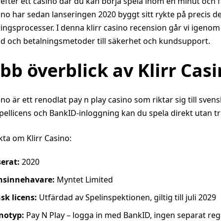
 efter ett casino där du kan börja spela inom en minut och 
sino har sedan lanseringen 2020 byggt sitt rykte på precis 
ringsprocesser. I denna klirr casino recension går vi igeno
d och betalningsmetoder till säkerhet och kundsupport.
bb överblick av Klirr Cas
sino är ett renodlat pay n play casino som riktar sig till s
pellicens och BankID-inloggning kan du spela direkt utan tra
ta om Klirr Casino:
erat:
2020
nsinnehavare:
Myntet Limited
sk licens:
Utfärdad av Spelinspektionen, giltig till juli 2029
notyp:
Pay N Play – logga in med BankID, ingen separat reg