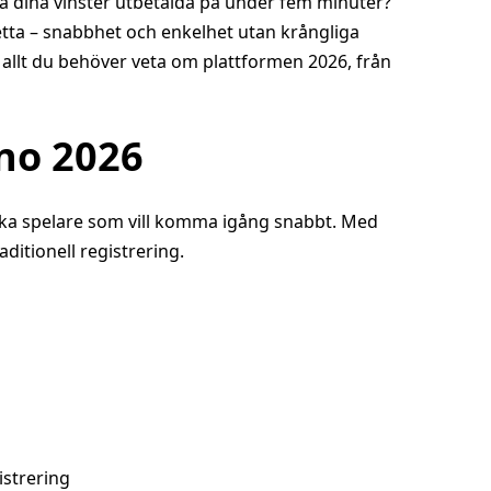
få dina vinster utbetalda på under fem minuter?
detta – snabbhet och enkelhet utan krångliga
m allt du behöver veta om plattformen 2026, från
ino 2026
venska spelare som vill komma igång snabbt. Med
ditionell registrering.
istrering