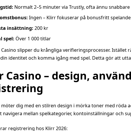
gstid:
Normalt 2–5 minuter via Trustly, ofta ännu snabbar
komstbonus:
Ingen – Klirr fokuserar på bonusfritt spelande
ta insättning:
200 kr
l spel:
Över 1 000 titlar
r Casino slipper du krångliga verifieringsprocesser. Istället
a din identitet och komma igång med spel. Detta gör att utt
rr Casino – design, använ
istrering
m möter dig med en stilren design i mörka toner med röda a
tt navigera mellan spelkategorier, kontoinställningar och su
rar registrering hos Klirr 2026: