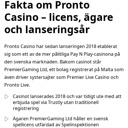
Fakta om Pronto
Casino – licens, ägare
och lanseringsår
Pronto Casino har sedan lanseringen 2018 etablerat
sig som ett av de mer pålitliga Pay N Play-casinona på
den svenska marknaden. Bakom casinot står
PremierGaming Ltd, ett bolag registrerat på Malta som
även driver systersajter som Premier Live Casino och
Pronto Live.
Casinot lanserades 2018 och var tidigt ute med att
erbjuda spel via Trustly utan traditionell
registrering
Ägaren PremierGaming Ltd håller en svensk
spellicens utfärdad av Spelinspektionen