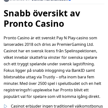
Snabb översikt av
Pronto Casino
Pronto Casino är ett svenskt Pay N Play-casino som
lanserades 2018 och drivs av PremierGaming Ltd.
Casinot har en svensk licens från Spelinspektionen,
vilket innebär skattefria vinster för svenska spelare
och ett tryggt spelande under svensk lagstiftning.
Fokus ligger på snabb inloggning via BankID samt
blixtsnabba uttag via Trustly – ofta inom bara fem
minuter. Med över 2500 spel i spelutbudet och en helt
registreringsfri upplevelse har Pronto blivit ett
populärt val för spelare som vill komma igång direkt.
Casinot erbjuder ingen traditionell välkomstbonus