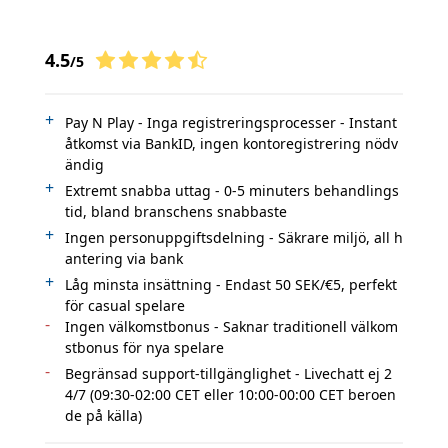
4.5
/5
Pay N Play - Inga registreringsprocesser - Instant
åtkomst via BankID, ingen kontoregistrering nödv
ändig
Extremt snabba uttag - 0-5 minuters behandlings
tid, bland branschens snabbaste
Ingen personuppgiftsdelning - Säkrare miljö, all h
antering via bank
Låg minsta insättning - Endast 50 SEK/€5, perfekt
för casual spelare
Ingen välkomstbonus - Saknar traditionell välkom
stbonus för nya spelare
Begränsad support-tillgänglighet - Livechatt ej 2
4/7 (09:30-02:00 CET eller 10:00-00:00 CET beroen
de på källa)