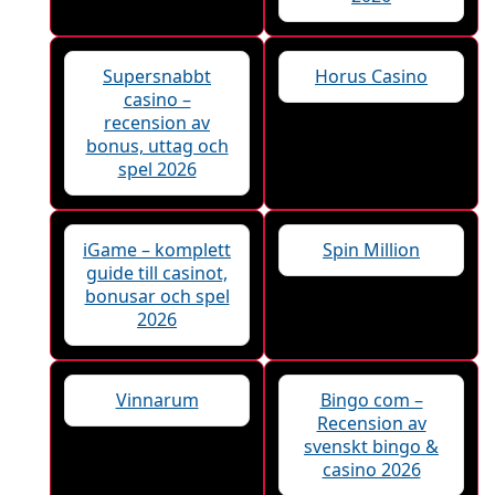
Supersnabbt
Horus Casino
casino –
recension av
bonus, uttag och
spel 2026
iGame – komplett
Spin Million
guide till casinot,
bonusar och spel
2026
Vinnarum
Bingo com –
Recension av
svenskt bingo &
casino 2026