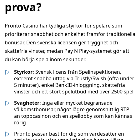
prova?
Pronto Casino har tydliga styrkor för spelare som
prioriterar snabbhet och enkelhet framför traditionella
bonusar. Den svenska licensen ger trygghet och
skattefria vinster, medan Pay N Play-systemet gör att
du kan börja spela inom sekunder.
Styrkor:
Svensk licens från Spelinspektionen,
extremt snabba uttag via Trustly/Swish (ofta under
5 minuter), enkel BankID-inloggning, skattefria
vinster och ett stort spelutbud med över 2500 spel
Svagheter:
Inga eller mycket begränsade
välkomstbonusar, något lägre genomsnittlig RTP
än toppcasinon och en spellobby som kan kännas
rörig
Pronto passar bäst för dig som värdesätter en