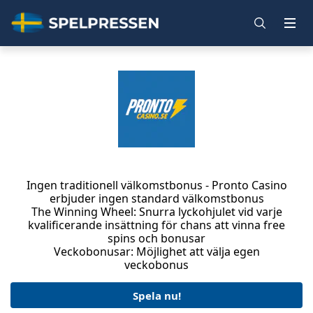
Ingen traditionell välkomstbonus - Pronto Casino
erbjuder ingen standard välkomstbonus
The Winning Wheel: Snurra lyckohjulet vid varje
kvalificerande insättning för chans att vinna free
spins och bonusar
Veckobonusar: Möjlighet att välja egen
veckobonus
Spela nu!