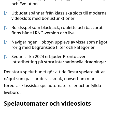
och Evolution
Utbudet spänner från klassiska slots till moderna
videoslots med bonusfunktioner
Bordsspel som blackjack, roulette och baccarat
finns både i RNG-version och live
Navigeringen i lobbyn upplevs av vissa som något
rörig med begränsade filter och kategorier
Sedan cirka 2024 erbjuder Pronto även
lotteribetting på stora internationella dragningar
Det stora spelutbudet gör att de flesta spelare hittar
något som passar deras smak, oavsett om man
föredrar klassiska spelautomater eller actionfyllda
livebord.
Spelautomater och videoslots