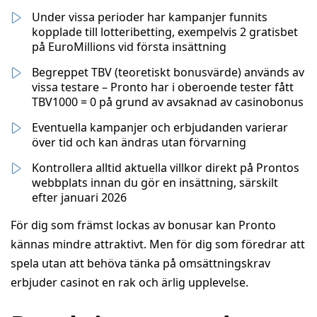
Under vissa perioder har kampanjer funnits
kopplade till lotteribetting, exempelvis 2 gratisbet
på EuroMillions vid första insättning
Begreppet TBV (teoretiskt bonusvärde) används av
vissa testare – Pronto har i oberoende tester fått
TBV1000 = 0 på grund av avsaknad av casinobonus
Eventuella kampanjer och erbjudanden varierar
över tid och kan ändras utan förvarning
Kontrollera alltid aktuella villkor direkt på Prontos
webbplats innan du gör en insättning, särskilt
efter januari 2026
För dig som främst lockas av bonusar kan Pronto
kännas mindre attraktivt. Men för dig som föredrar att
spela utan att behöva tänka på omsättningskrav
erbjuder casinot en rak och ärlig upplevelse.