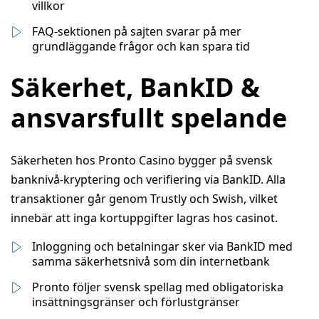
villkor
FAQ-sektionen på sajten svarar på mer
grundläggande frågor och kan spara tid
Säkerhet, BankID &
ansvarsfullt spelande
Säkerheten hos Pronto Casino bygger på svensk
banknivå-kryptering och verifiering via BankID. Alla
transaktioner går genom Trustly och Swish, vilket
innebär att inga kortuppgifter lagras hos casinot.
Inloggning och betalningar sker via BankID med
samma säkerhetsnivå som din internetbank
Pronto följer svensk spellag med obligatoriska
insättningsgränser och förlustgränser