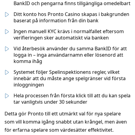
BankID och pengarna finns tillgängliga omedelbart
Ditt konto hos Pronto Casino skapas i bakgrunden
baserat på information från din bank
Ingen manuell KYC krävs i normalfallet eftersom
verifieringen sker automatiskt via banken
Vid återbesök använder du samma BankID för att
logga in – inga användarnamn eller lösenord att
komma ihåg
Systemet följer Spelinspektionens regler, vilket
innebär att du måste ange spelgränser vid första
inloggningen
Hela processen från första klick till att du kan spela
tar vanligtvis under 30 sekunder
Detta gör Pronto till ett utmärkt val för nya spelare
som vill komma igång snabbt utan krångel, men även
för erfarna spelare som värdesätter effektivitet.