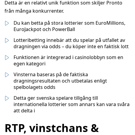
Detta är en relativt unik funktion som skiljer Pronto
från många konkurrenter.
Du kan betta på stora lotterier som EuroMillions,
EuroJackpot och PowerBall
Lotteribetting innebär att du spelar på utfallet av
dragningen via odds – du köper inte en faktisk lott
Funktionen är integrerad i casinolobbyn som en
egen kategori
Vinsterna baseras på de faktiska
dragningsresultaten och utbetalas enligt
spelbolagets odds
Detta ger svenska spelare tillgång till
internationella lotterier som annars kan vara svåra
att delta i
RTP, vinstchans &