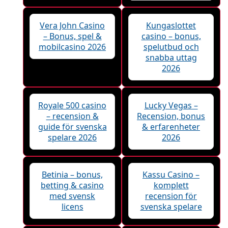
Vera John Casino
Kungaslottet
– Bonus, spel &
casino – bonus,
mobilcasino 2026
spelutbud och
snabba uttag
2026
Royale 500 casino
Lucky Vegas –
– recension &
Recension, bonus
guide för svenska
& erfarenheter
spelare 2026
2026
Betinia – bonus,
Kassu Casino –
betting & casino
komplett
med svensk
recension för
licens
svenska spelare