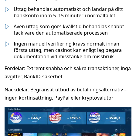
Uttag behandlas automatiskt och landar på ditt
bankkonto inom 5–15 minuter i normalfallet
Även uttag som görs kvällstid behandlas snabbt
tack vare den automatiserade processen
Ingen manuell verifiering krävs normalt innan
första uttag, men casinot kan enligt lag begära
dokumentation vid misstanke om missbruk
Fördelar: Extremt snabba och säkra transaktioner, inga
avgifter, BankID-säkerhet
Nackdelar: Begränsat utbud av betalningsalternativ –
ingen kortinsättning, PayPal eller kryptovalutor