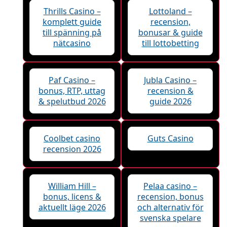
Thrills Casino –
Lottoland –
komplett guide
recension,
till spänning på
bonusar & guide
nätcasino
till lottobetting
Paf Casino –
Jubla Casino –
bonus, RTP, uttag
recension &
& spelutbud 2026
guide 2026
Coolbet casino
Guts Casino
recension 2026
William Hill –
Pelaa casino –
bonus, licens &
recension, bonus
aktuellt läge 2026
och alternativ för
svenska spelare