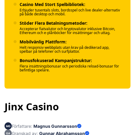
Casino Med Stort Spelbibliotek:
Erbjuder tusentals slots, bordsspel och live dealer-alternativ
på både desktop och mobil.
Stöder Flera Betalningsmetoder:
Accepterar fiatvalutor och kryptovalutor inklusive Bitcoin,
Ethereum och e-plånböcker för insättningar och uttag.
Mobilvänlig Plattform:
Helt responsiv webbplats utan krav på dedikerad app,
spelbar på telefoner och surfplattor.
Bonusfokuserad Kampanjstruktur:
Flera insättningsbonusar och periodiska reload-bonusar för
befintliga spelare.
Jinx Casino
Författare:
Magnus Gunnarsson
MG
Granskad av:
Gunnar Abrahamsson
GA