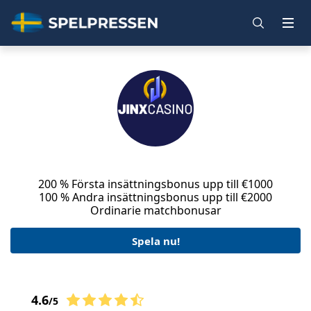
200 % Första insättningsbonus upp till €1000
100 % Andra insättningsbonus upp till €2000
Ordinarie matchbonusar
Spela nu!
4.6
/5