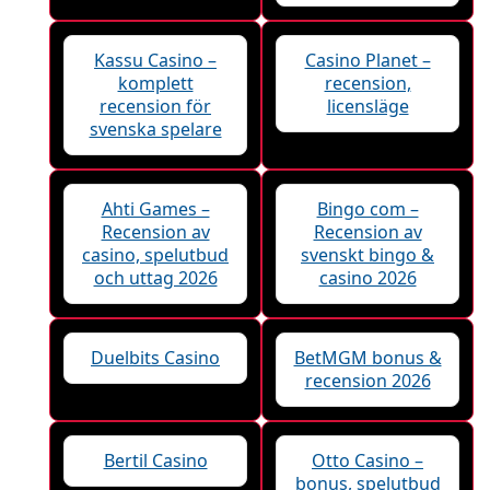
Kassu Casino –
Casino Planet –
komplett
recension,
recension för
licensläge
svenska spelare
Ahti Games –
Bingo com –
Recension av
Recension av
casino, spelutbud
svenskt bingo &
och uttag 2026
casino 2026
Duelbits Casino
BetMGM bonus &
recension 2026
Bertil Casino
Otto Casino –
bonus, spelutbud