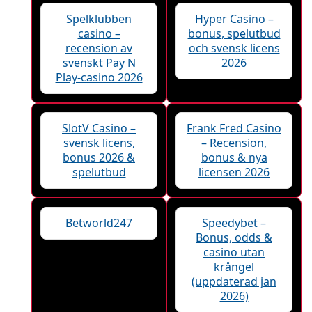
Spelklubben
Hyper Casino –
casino –
bonus, spelutbud
recension av
och svensk licens
svenskt Pay N
2026
Play-casino 2026
SlotV Casino –
Frank Fred Casino
svensk licens,
– Recension,
bonus 2026 &
bonus & nya
spelutbud
licensen 2026
Betworld247
Speedybet –
Bonus, odds &
casino utan
krångel
(uppdaterad jan
2026)