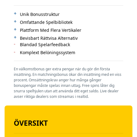
Unik Bonusstruktur
Omfattande Spelbibliotek
Plattform Med Flera Vertikaler
Bevisbart Rättvisa Alternativ
Blandad Spelarfeedback
Komplext Belöningssystem
En välkomstbonus ger extra pengar när du gör din första
insättning. En matchningsbonus ökar din insättning med en viss
procent. Omsättningskrav anger hur många gånger
bonuspengar måste spelas innan uttag. Free spins låter dig
snurra spelhjulen utan att använda ditt eget saldo. Live dealer
avser riktiga dealers som streamas i realtid.
ÖVERSIKT