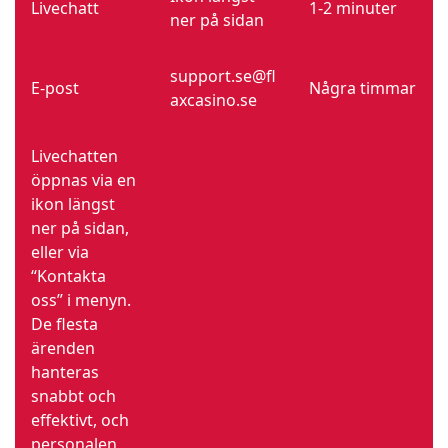
Livechatt
1-2 minuter
ner på sidan
support.se@fl
E-post
Några timmar
axcasino.se
Livechatten
öppnas via en
ikon längst
ner på sidan,
eller via
“Kontakta
oss” i menyn.
De flesta
ärenden
hanteras
snabbt och
effektivt, och
personalen