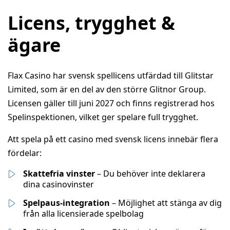
Licens, trygghet &
ägare
Flax Casino har svensk spellicens utfärdad till Glitstar
Limited, som är en del av den större Glitnor Group.
Licensen gäller till juni 2027 och finns registrerad hos
Spelinspektionen, vilket ger spelare full trygghet.
Att spela på ett casino med svensk licens innebär flera
fördelar:
Skattefria vinster
– Du behöver inte deklarera
dina casinovinster
Spelpaus-integration
– Möjlighet att stänga av dig
från alla licensierade spelbolag