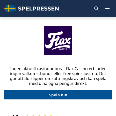
Ingen aktuell casinobonus – Flax Casino erbjuder
ingen välkomstbonus eller free spins just nu. Det
gör att du slipper omsättningskrav och kan spela
med dina egna pengar direkt.
Spela nu!