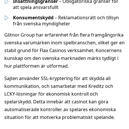
Insättningsgränser
– Obligatoriska gränser för
att spela ansvarsfullt
Konsumentskydd
– Reklamationsrätt och tillsyn
från svenska myndigheter
Glitnor Group har erfarenhet från flera framgångsrika
svenska varumärken inom spelbranschen, vilket ger en
stabil grund för Flax Casinos verksamhet. Koncernens
kunskap om den svenska marknaden märks tydligt i
hur plattformen är utformad.
Sajten använder SSL-kryptering för att skydda all
kommunikation, och samarbetar med Kreditz och
LCKY-lösningar för ekonomisk kontroll och
spelarskydd. Detta innebär att casinot kan göra
automatiserade kontroller av spelares ekonomiska
situation för att motverka problematiskt spelande.