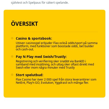
självtest och Spelpaus för säkert spelande.
ÖVERSIKT
Casino & sportsbook:
Utöver casinospel erbjuder Flax också odds/sport på samma
plattform, med funktioner som boostade odds, bet builder
och cash-out.
Pay N Play med Swish/Trustly:
Registrering och verifiering sker snabbt via BankID i
samband med insättning, och uttag sker oftast direkt med
Swish eller inom några minuter med Trustly
Stort spelutbud:
Flax Casino har över 2 000 spel från stora leverantörer som
NetEnt, Play’n GO, Evolution, Yggdrasil och många fler.