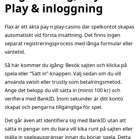
Play & inloggning
Flax är ett äkta pay n play-casino där spelkontot skapas
automatiskt vid första insättning. Det finns ingen
separat registreringsprocess med långa formulär eller
väntetid.
Så här kommer du igång: Besök sajten och klicka på
spela eller “Sätt in”-knappen. Välj sedan om du vill
använda swish eller trustly som betalningsmetod.
Ange det belopp du vill sätta in (minst 100 kr) och
verifiera med BankID. Inom sekunder är ditt konto
skapat och pengarna tillgängliga för spel.
Det går även att identifiera sig med BankID utan att
sätta in pengar om du bara vill kika runt på sajten eller
ställa in spelpausgränser innan du börjar spela. Detta