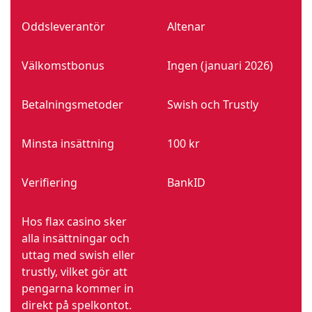
Oddsleverantör
Altenar
Välkomstbonus
Ingen (januari 2026)
Betalningsmetoder
Swish och Trustly
Minsta insättning
100 kr
Verifiering
BankID
Hos flax casino sker
alla insättningar och
uttag med swish eller
trustly, vilket gör att
pengarna kommer in
direkt på spelkontot.