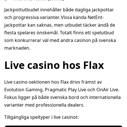
Jackpottutbudet innehåller både dagliga jackpottar
och progressiva varianter. Vissa kända NetEnt-
jackpottar kan saknas, men utbudet täcker ändå de
flesta spelares önskemål. Totalt finns ett spelutbud
som konkurrerar väl med andra casinon på svenska
marknaden.
Live casino hos Flax
Live casino-sektionen hos Flax drivs främst av
Evolution Gaming, Pragmatic Play Live och OnAir Live.
Fokus ligger på både svenska bord och internationella
varianter med professionella dealers.
Tillgängliga speltyper i live casinot: