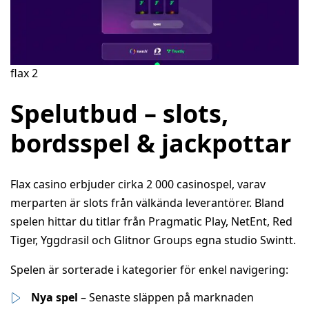
flax 2
Spelutbud – slots,
bordsspel & jackpottar
Flax casino erbjuder cirka 2 000 casinospel, varav
merparten är slots från välkända leverantörer. Bland
spelen hittar du titlar från Pragmatic Play, NetEnt, Red
Tiger, Yggdrasil och Glitnor Groups egna studio Swintt.
Spelen är sorterade i kategorier för enkel navigering:
Nya spel
– Senaste släppen på marknaden