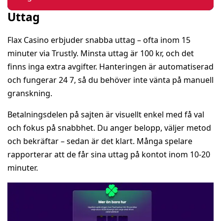
Uttag
Flax Casino erbjuder snabba uttag – ofta inom 15
minuter via Trustly. Minsta uttag är 100 kr, och det
finns inga extra avgifter. Hanteringen är automatiserad
och fungerar 24 7, så du behöver inte vänta på manuell
granskning.
Betalningsdelen på sajten är visuellt enkel med få val
och fokus på snabbhet. Du anger belopp, väljer metod
och bekräftar – sedan är det klart. Många spelare
rapporterar att de får sina uttag på kontot inom 10-20
minuter.