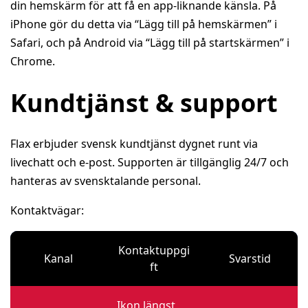
din hemskärm för att få en app-liknande känsla. På
iPhone gör du detta via “Lägg till på hemskärmen” i
Safari, och på Android via “Lägg till på startskärmen” i
Chrome.
Kundtjänst & support
Flax erbjuder svensk kundtjänst dygnet runt via
livechatt och e-post. Supporten är tillgänglig 24/7 och
hanteras av svensktalande personal.
Kontaktvägar:
Kontaktuppgi
Kanal
Svarstid
ft
Ikon längst