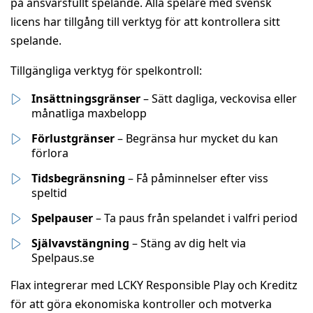
på ansvarsfullt spelande. Alla spelare med svensk
licens har tillgång till verktyg för att kontrollera sitt
spelande.
Tillgängliga verktyg för spelkontroll:
Insättningsgränser
– Sätt dagliga, veckovisa eller
månatliga maxbelopp
Förlustgränser
– Begränsa hur mycket du kan
förlora
Tidsbegränsning
– Få påminnelser efter viss
speltid
Spelpauser
– Ta paus från spelandet i valfri period
Självavstängning
– Stäng av dig helt via
Spelpaus.se
Flax integrerar med LCKY Responsible Play och Kreditz
för att göra ekonomiska kontroller och motverka