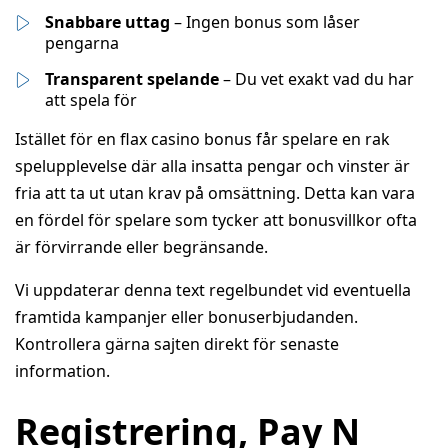
Snabbare uttag
– Ingen bonus som låser
pengarna
Transparent spelande
– Du vet exakt vad du har
att spela för
Istället för en flax casino bonus får spelare en rak
spelupplevelse där alla insatta pengar och vinster är
fria att ta ut utan krav på omsättning. Detta kan vara
en fördel för spelare som tycker att bonusvillkor ofta
är förvirrande eller begränsande.
Vi uppdaterar denna text regelbundet vid eventuella
framtida kampanjer eller bonuserbjudanden.
Kontrollera gärna sajten direkt för senaste
information.
Registrering, Pay N