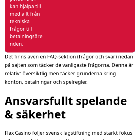
kan hjälpa till
med allt från
tekniska
frågor till
betalningsäre
nden.
Det finns även en FAQ-sektion (frågor och svar) nedan
på sajten som täcker de vanligaste frågorna. Denna är
relativt översiktlig men täcker grunderna kring
konton, betalningar och spelregler.
Ansvarsfullt spelande
& säkerhet
Flax Casino följer svensk lagstiftning med starkt fokus